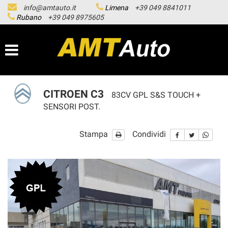
info@amtauto.it
Limena
+39 049 8841011
HOME
Rubano
+39 049 8975605
LISTA VEICOLI
LE NOSTRE SEDI
CITROEN C3
83CV GPL S&S TOUCH +
ASSISTENZA
SENSORI POST.
Stampa
Condividi
ACQUISTIAMO USATO
SERVICE
CONTATTI
NEWS