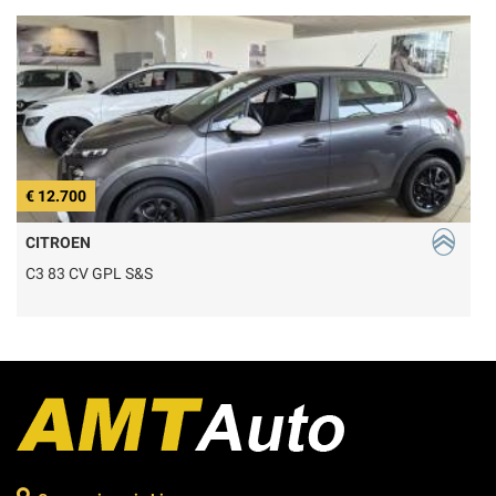
€ 12.700
€
CITROEN
C3 83 CV GPL S&S
C