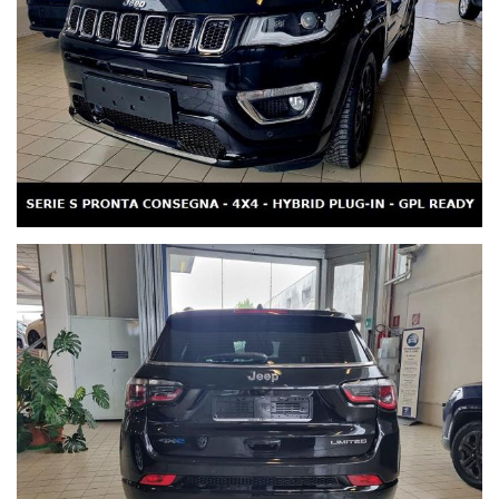
solo...
Possibilità di finanziare il prodotto fino a 84 mesi con zero anticipo
Possibilità di aggiungere atti vandalici, eventi sociopolitici, polizza
cristalli, eventi naturali, grandine, Kasko, Collisione
Condizioni chiare e trasparenti
Permutiamo il Vostro usato
Sede di Rubano: Via A.Rossi, 47 Tel. 335414160
Orari Showroom: dal lunedì al sabato 9:00/12:30 e 15:00/19:30
Nota bene: spendiamo la nostra migliore attenzione in ogni
annuncio che pubblichiamo, tuttavia un errore o un'omissione sono
sempre possibili. Vi preghiamo pertanto di contattare i nostri
consulenti alle vendite per ogni verifica ed informazione.