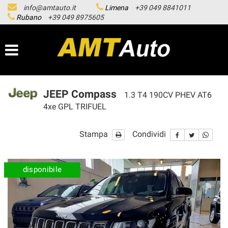
info@amtauto.it
Limena
+39 049 8841011
HOME
Rubano
+39 049 8975605
LISTA VEICOLI
LE NOSTRE SEDI
JEEP Compass
1.3 T4 190CV PHEV AT6
ASSISTENZA
4xe GPL TRIFUEL
Stampa
Condividi
ACQUISTIAMO USATO
SERVICE
disponibile
CONTATTI
NEWS