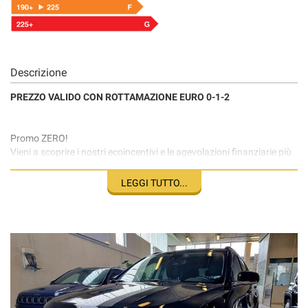
Descrizione
PREZZO VALIDO CON ROTTAMAZIONE EURO 0-1-2
Promo ZERO!
Vieni a scoprire i nostri ecoincentivi e le agevolazioni finanziarie più
convenienti. Maggiori dettagli chiama il 335414160 o stesso
numero Whats'app
LEGGI TUTTO...
Il AMT RUBANO è lieto di proporVi solo le migliori offerte del
mercato. Da oltre 40 anni al servizio del Cliente con serietà e
professionalità. Vi aspettiamo presso il nostro showroom Rubano
dove potrete trovare vetture nuove, km 0 e semestrali. Ogni vettura
da noi proposta include la certificazione del chilometraggio ed il
controllo meticoloso del nostro centro assistenza.
Ai Nostri clienti offriamo autofficina specializzata, centro revisioni,
una moderna carrozzeria, auto sostitutive, servizio gomme e non