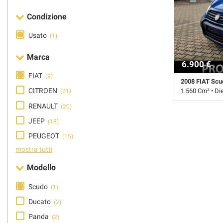
Condizione
AREA COMMERCIANTI
Usato
(1)
Marca
6.900 €
FIAT
(9)
2008 FIAT Scu
CITROEN
1.560 Cm³ • Di
(21)
RENAULT
(20)
270.000 Km • C
Porte
JEEP
(18)
PEUGEOT
(15)
mostra tutti
Modello
Scudo
(1)
Ducato
(2)
Panda
(2)