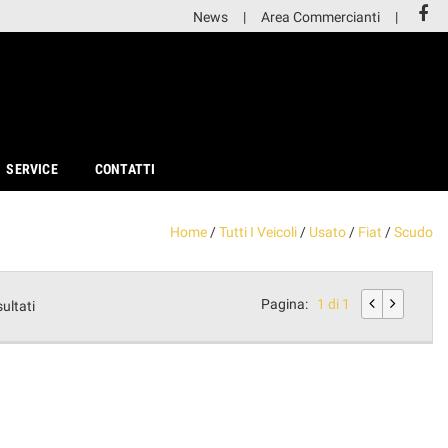
News
Area Commercianti
SERVICE
CONTATTI
Home
/
Tutti I Veicoli
/
Usato
/
Fiat
/
Scudo
Pagina:
1 di 1
sultati