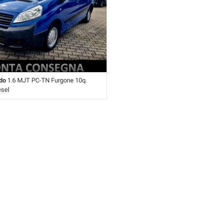
do
1.6 MJT PC-TN Furgone 10q.
esel
ambio Manuale (5) • Blu pastello • 3