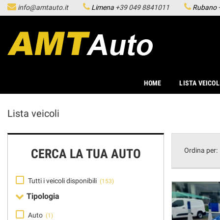
info@amtauto.it
Limena
+39 049 8841011
Rubano
HOME
LISTA VEICOLI
LE NOSTRE SEDI
HOME
LISTA VEICOL
ASSISTENZA
Lista veicoli
ACQUISTIAMO USATO
CERCA LA TUA AUTO
Ordina per:
SERVICE
Tutti i veicoli disponibili
(153)
CONTATTI
Tipologia
Auto
(1)
NEWS