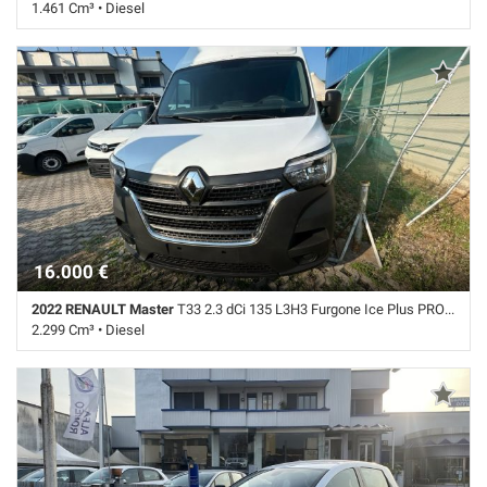
1.461 Cm³ • Diesel
73.000 Km • Cambio Automatico (7) • Grigio metallizzato • 5 Porte •
ABS • Airbag • Airbag laterali • Airbag Passeggero • Airbag testa •
Alzacristalli elettrici • Autoradio • Autoradio digitale • Bluetooth •
Boardcomputer • Bracciolo • Cerchi in lega • Chiusura centralizzata •
Climatizzatore • Controllo trazione • Cruise Control • ESP • Fendinebbia
• Immobilizzatore elettronico • Isofix • Navigatore satellitare touch •
Sensori di parcheggio posteriori • Servosterzo • Navigatore satellitare
• Sound system • Specchietti laterali elettrici • Telecamera per
parcheggio assistito • Vetri oscurati • Vivavoce • Volante in pelle
16.000 €
2022 RENAULT Master
T33 2.3 dCi 135 L3H3 Furgone Ice Plus PRONTA CONS.
2.299 Cm³ • Diesel
89.000 Km • Cambio Manuale (6) • Bianco pastello • 4 Porte • ABS •
Airbag • Bracciolo • Chiusura centralizzata • Climatizzatore • Controllo
trazione • Cruise Control • ESP • Fendinebbia • Sensore di luce •
Sensore di pioggia • Sensori di parcheggio posteriori • Servosterzo •
Navigatore satellitare • Specchietti laterali elettrici • Telecamera per
parcheggio assistito