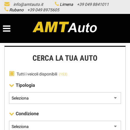
info@amtauto.it
Limena
+39 049 8841011
HOME
Rubano
+39 049 8975605
LISTA VEICOLI
LE NOSTRE SEDI
CERCA LA TUA AUTO
ASSISTENZA
Tutti i veicoli disponibili
(153)
ACQUISTIAMO USATO
Tipologia
SERVICE
CONTATTI
Condizione
NEWS