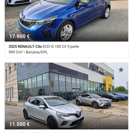
d'emergenza assistita • Immobilizzatore elettronico • Isofix •
Riconoscimento dei segnali stradali • Sensore di luce • Sensore di
pioggia • Servosterzo • Specchietti laterali elettrici • Touch screen •
Volante multifunzione
17.900 €
2025 RENAULT Clio
ECO-G 100 CV 5 porte
999 Cm³ • Benzina/GPL
150 Km • Cambio Manuale (6) • Blu metallizzato • 5 Porte • ABS •
Adaptive Cruise Control • Airbag • Airbag laterali • Airbag Passeggero •
Airbag testa • Autoradio • Autoradio digitale • Bluetooth • Chiusura
centralizzata • Climatizzatore • Controllo elettronico della corsia •
Controllo trazione • Cruise Control • ESP • Fari LED • Fendinebbia •
Frenata d'emergenza assistita • Immobilizzatore elettronico •
Riconoscimento dei segnali stradali • Sensore di luce • Sensore di
pioggia • Sensori di parcheggio posteriori • Servosterzo • Specchietti
laterali elettrici
11.500 €