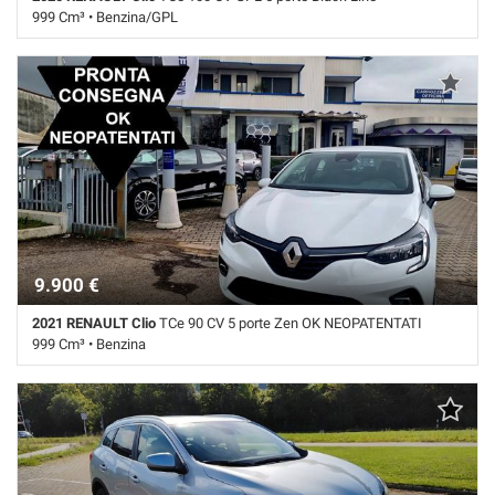
999 Cm³ • Benzina/GPL
64.000 Km • Cambio Manuale (5) • Bianco pastello • 5 Porte • ABS •
Airbag • Airbag laterali • Airbag Passeggero • Airbag testa • Autoradio •
Autoradio digitale • Bluetooth • Boardcomputer • Chiusura
centralizzata • Climatizzatore • Controllo elettronico della corsia •
Controllo trazione • Cruise Control • ESP • Fari LED • Fendinebbia •
Frenata d'emergenza assistita • Immobilizzatore elettronico • Isofix •
Riconoscimento dei segnali stradali • Sedile posteriore sdoppiato •
Sensore di luce • Sensori di parcheggio posteriori • Servosterzo •
Navigatore satellitare • Sound system • Specchietti laterali elettrici •
Touch screen • USB • Vivavoce • Volante multifunzione
9.900 €
2021 RENAULT Clio
TCe 90 CV 5 porte Zen OK NEOPATENTATI
999 Cm³ • Benzina
99.000 Km • Cambio Manuale (6) • Bianco pastello • 5 Porte • ABS •
Airbag • Airbag laterali • Airbag Passeggero • Alzacristalli elettrici •
Android Auto • Apple CarPlay • Autoradio • Bluetooth • Boardcomputer
• Bracciolo • Chiusura centralizzata • Chiusura centralizzata
telecomandata • Climatizzatore • Controllo automatico clima •
Controllo elettronico della corsia • Controllo trazione • Controllo vocale