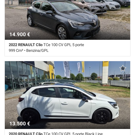
Frenata d'emergenza assistita • Immobilizzatore elettronico • Isofix •
Riconoscimento dei segnali stradali • Sedile posteriore sdoppiato •
Sensore di luce • Sensori di parcheggio posteriori • Servosterzo •
Navigatore satellitare • Sound system • Specchietti laterali elettrici •
Touch screen • USB • Vivavoce • Volante multifunzione
14.900 €
2022 RENAULT Clio
TCe 100 CV GPL 5 porte
999 Cm³ • Benzina/GPL
49.000 Km • Cambio Manuale (5) • Grigio metallizzato • 5 Porte • ABS •
Airbag • Airbag laterali • Airbag Passeggero • Airbag testa •
Alzacristalli elettrici • Autoradio • Autoradio digitale • Bluetooth •
Boardcomputer • Chiusura centralizzata • Climatizzatore • Controllo
elettronico della corsia • Controllo trazione • Cruise Control • ESP • Fari
LED • Fendinebbia • Frenata d'emergenza assistita • GPL •
Immobilizzatore elettronico • Isofix • Navigatore satellitare touch •
Riconoscimento dei segnali stradali • Sensore di luce • Sensori di
parcheggio posteriori • Servosterzo • Navigatore satellitare • Sound
system • Specchietti laterali elettrici • Touch screen • USB • Vivavoce
• Volante multifunzione
13.500 €
2020 RENAULT Clio
TCe 100 CV GPL 5 porte Black Line