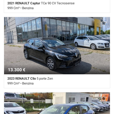
2021 RENAULT Captur
TCe 90 CV Tecnosense
999 Cm³ • Benzina
49.000 Km • Cambio Manuale (6) • Grigio metallizzato • 5 Porte • ABS •
Airbag • Airbag laterali • Airbag Passeggero • Airbag testa • Autoradio •
Autoradio digitale • Bluetooth • Boardcomputer • Bracciolo • Cerchi in
lega • Chiusura centralizzata • Climatizzatore • Controllo elettronico
della corsia • Controllo trazione • Cruise Control • ESP • Fari LED •
Frenata d'emergenza assistita • Immobilizzatore elettronico • Isofix •
Navigatore satellitare touch • Riconoscimento dei segnali stradali •
Sensore di luce • Sensori di parcheggio posteriori • Servosterzo •
Navigatore satellitare • Sound system • Specchietti laterali elettrici •
Touch screen • USB • Vetri oscurati • Vivavoce • Volante multifunzione
13.300 €
2023 RENAULT Clio
5 porte Zen
999 Cm³ • Benzina
24.850 Km • Cambio Manuale (5) • Nero metallizzato • 5 Porte • ABS •
Airbag • Airbag laterali • Airbag Passeggero • Airbag testa •
Alzacristalli elettrici • Bluetooth • Boardcomputer • Chiusura
centralizzata • Climatizzatore • Controllo elettronico della corsia •
Controllo trazione • Cruise Control • ESP • Fari LED • Frenata