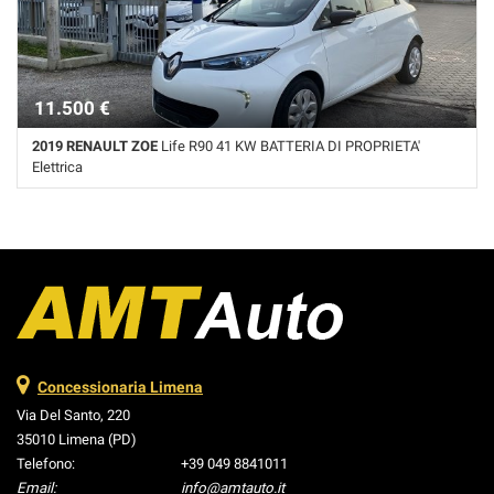
11.500 €
2019 RENAULT ZOE
Life R90 41 KW BATTERIA DI PROPRIETA'
Elettrica
20.800 Km • Cambio Automatico (1) • Bianco pastello • 5 Porte • ABS •
Airbag • Airbag laterali • Airbag Passeggero • Alzacristalli elettrici •
Autoradio • Bluetooth • Boardcomputer • Chiusura centralizzata •
Climatizzatore • Controllo automatico clima • Controllo trazione •
Cruise Control • ESP • Immobilizzatore elettronico • Isofix • Limitatore
di velocità • Luci diurne LED • Servosterzo • Servosterzo Elettronico •
Navigatore satellitare • Specchietti laterali elettrici • Start/Stop
Automatico • Touch screen • USB • Vivavoce • Volante multifunzione
Concessionaria Limena
Via Del Santo, 220
35010 Limena (PD)
Telefono:
+39 049 8841011
Email:
info@amtauto.it