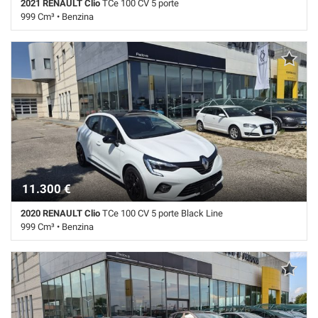
2021 RENAULT Clio
TCe 100 CV 5 porte
999 Cm³ • Benzina
72.000 Km • Cambio Manuale (5) • Grigio metallizzato • 5 Porte • ABS •
Airbag • Airbag laterali • Airbag Passeggero • Airbag testa • Autoradio •
Autoradio digitale • Bluetooth • Boardcomputer • Chiusura
centralizzata • Climatizzatore • Controllo elettronico della corsia •
Controllo trazione • Cruise Control • ESP • Fari LED • Frenata
d'emergenza assistita • Immobilizzatore elettronico • Isofix • Sensori
di parcheggio posteriori • Servosterzo • Navigatore satellitare • Sound
system • Specchietti laterali elettrici • Touch screen • USB • Vivavoce
• Volante multifunzione
11.300 €
2020 RENAULT Clio
TCe 100 CV 5 porte Black Line
999 Cm³ • Benzina
64.000 Km • Cambio Manuale (5) • Bianco pastello • 5 Porte • ABS •
Airbag • Airbag laterali • Airbag Passeggero • Airbag testa • Autoradio •
Autoradio digitale • Bluetooth • Boardcomputer • Chiusura
centralizzata • Climatizzatore • Controllo elettronico della corsia •
Controllo trazione • Cruise Control • ESP • Fari LED • Fendinebbia •