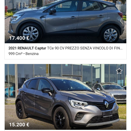
d'emergenza assistita • Immobilizzatore elettronico • Riconoscimento
dei segnali stradali • Sensore di luce • Sensori di parcheggio
posteriori • Servosterzo • Specchietti laterali elettrici
17.400 €
2021 RENAULT Captur
TCe 90 CV PREZZO SENZA VINCOLO DI FINAZIAMENTO
999 Cm³ • Benzina
43.000 Km • Cambio Manuale (6) • Grigio metallizzato • 5 Porte • ABS •
Airbag • Airbag laterali • Airbag Passeggero • Airbag testa • Autoradio •
Autoradio digitale • Bluetooth • Boardcomputer • Bracciolo • Cerchi in
lega • Chiusura centralizzata • Climatizzatore • Controllo elettronico
della corsia • Controllo trazione • Cruise Control • ESP • Fari LED •
Frenata d'emergenza assistita • Immobilizzatore elettronico • Isofix •
Riconoscimento dei segnali stradali • Sensore di luce • Sensori di
parcheggio posteriori • Servosterzo • Navigatore satellitare •
Specchietti laterali elettrici • Touch screen • USB • Vivavoce • Volante
multifunzione
15.200 €