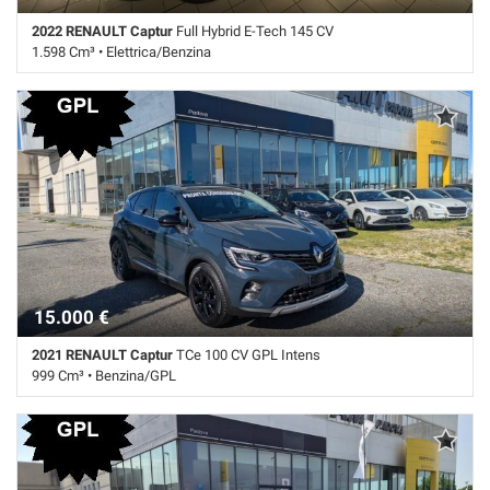
2022 RENAULT Captur
Full Hybrid E-Tech 145 CV
1.598 Cm³ • Elettrica/Benzina
34.000 Km • Cambio Automatico (4) • Grigio scuro metallizzato • 5
Porte • ABS • Airbag • Airbag laterali • Airbag Passeggero • Airbag
testa • Bluetooth • Bracciolo • Cerchi in lega • Chiusura centralizzata •
Climatizzatore • Controllo elettronico della corsia • Controllo trazione •
Cruise Control • ESP • Fari LED • Frenata d'emergenza assistita •
Immobilizzatore elettronico • Riconoscimento dei segnali stradali •
Sensore di luce • Sensore di pioggia • Sensori di parcheggio posteriori
• Servosterzo • Navigatore satellitare • Specchietti laterali elettrici •
Telecamera per parcheggio assistito
15.000 €
2021 RENAULT Captur
TCe 100 CV GPL Intens
999 Cm³ • Benzina/GPL
73.000 Km • Cambio Manuale (6) • GRIGIO pastello • 5 Porte • ABS •
Airbag • Airbag laterali • Airbag Passeggero • Airbag testa •
Alzacristalli elettrici • Autoradio • Autoradio digitale • Bluetooth •
Boardcomputer • Bracciolo • Cerchi in lega • Chiusura centralizzata •