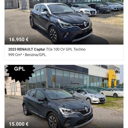
Climatizzatore • Controllo elettronico della corsia • Controllo trazione •
Cruise Control • ESP • Fari LED • Frenata d'emergenza assistita • GPL •
Immobilizzatore elettronico • Isofix • Navigatore satellitare touch •
Riconoscimento dei segnali stradali • Sensore di luce • Sensore di
pioggia • Sensori di parcheggio posteriori • Servosterzo • Sound
system • Specchietti laterali elettrici • Touch screen • USB • Vivavoce
• Volante multifunzione
16.950 €
2023 RENAULT Captur
TCe 100 CV GPL Techno
999 Cm³ • Benzina/GPL
63.000 Km • Cambio Manuale (6) • Grigio scuro pastello • 5 Porte •
ABS • Airbag • Airbag laterali • Airbag Passeggero • Airbag testa •
Autoradio • Bluetooth • Boardcomputer • Bracciolo • Cerchi in lega •
Chiusura centralizzata • Climatizzatore • Controllo elettronico della
corsia • Controllo trazione • Cruise Control • ESP • Fari LED •
Immobilizzatore elettronico • Isofix • Navigatore satellitare touch •
Riconoscimento dei segnali stradali • Sedile posteriore sdoppiato •
Sensore di luce • Sensore di pioggia • Sensori di parcheggio posteriori
• Servosterzo • Navigatore satellitare • Sound system • Specchietti
laterali elettrici • Telecamera per parcheggio assistito • Touch screen
• USB • Vivavoce • Volante multifunzione
15.000 €