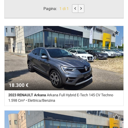
Pagina:
1 di 1
18.300 €
2023 RENAULT Arkana
Arkana Full Hybrid E-Tech 145 CV Techno
1.598 Cm³ • Elettrica/Benzina
64.000 Km • Cambio Automatico (4) • GRIGIO metallizzato • 5 Porte •
Airbag • Airbag Passeggero • Autoradio • Autoradio digitale • Bluetooth
• Frenata d'emergenza assistita • Sensore di luce • Sensore di pioggia
• Navigatore satellitare • Specchietti laterali elettrici