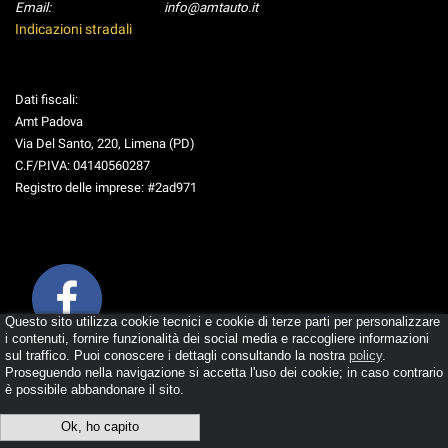
Email:
info@amtauto.it
Indicazioni stradali
Dati fiscali:
Amt Padova
Via Del Santo, 220, Limena (PD)
C.F/P.IVA:
04140560287
Registro delle imprese:
#2ad971
Questo sito utilizza cookie tecnici e cookie di terze parti per personalizzare
i contenuti, fornire funzionalità dei social media e raccogliere informazioni
sul traffico. Puoi conoscere i dettagli consultando la nostra
policy
.
Copyright © 2026 GestionaleAuto.com S.r.l., Tutti i diritti riservati -
Proseguendo nella navigazione si accetta l'uso dei cookie; in caso contrario
Leggi l'informativa sulla privacy
-
Cookie Policy
è possibile abbandonare il sito.
Sito creato da:
GestionaleAuto.com