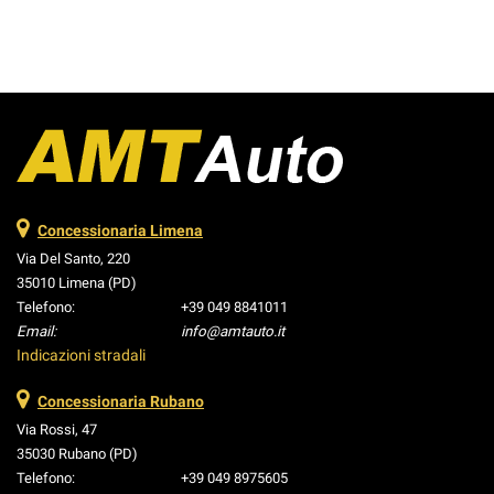
Controllo trazione • Cruise Control • ESP • Fari LED • Fendinebbia •
Frenata d'emergenza assistita • Interni in pelle • Riconoscimento dei
segnali stradali • Sensore di luce • Sensore di pioggia • Sensori di
parcheggio posteriori • Navigatore satellitare • Specchietti laterali
elettrici • Telecamera per parcheggio assistito • Tetto apribile
Concessionaria Limena
Via Del Santo, 220
35010 Limena (PD)
Telefono:
+39 049 8841011
Email:
info@amtauto.it
Indicazioni stradali
Concessionaria Rubano
Via Rossi, 47
35030 Rubano (PD)
Telefono:
+39 049 8975605