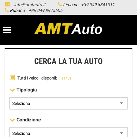
info@amtauto.it
Limena
+39 049 8841011
HOME
Rubano
+39 049 8975605
LISTA VEICOLI
LE NOSTRE SEDI
CERCA LA TUA AUTO
ASSISTENZA
Tutti i veicoli disponibili
(148)
ACQUISTIAMO USATO
Tipologia
SERVICE
CONTATTI
Condizione
NEWS