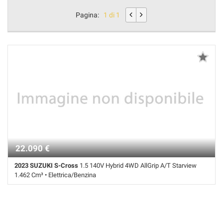
Pagina:
1 di 1
22.090 €
2023 SUZUKI S-Cross
1.5 140V Hybrid 4WD AllGrip A/T Starview
1.462 Cm³ • Elettrica/Benzina
26.900 Km • Cambio Automatico (6) • Nero metallizzato • 5 Porte •
Adaptive Cruise Control • Airbag • Airbag laterali • Airbag Passeggero •
Airbag testa • Autoradio • Autoradio digitale • Bluetooth • Bracciolo •
Cerchi in lega • Climatizzatore • Controllo elettronico della corsia •