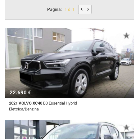
Pagina:
1 di 1
22.690 €
2021 VOLVO XC40
B3 Essential Hybrid
Elettrica/Benzina
75.000 Km • Cambio Automatico (8) • Nero pastello • 5 Porte • ABS •
Airbag • Airbag laterali • Airbag Passeggero • Airbag testa •
Alzacristalli elettrici • Autoradio • Autoradio digitale • Bluetooth •
Boardcomputer • Bracciolo • Cerchi in lega • Chiusura centralizzata •