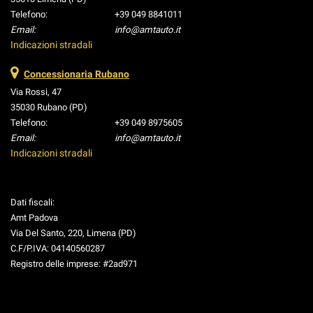
satellitare • Specchietti laterali elettrici • Spoiler • Start/Stop
Telefono:
+39 049 8841011
Automatico • Telecamera per parcheggio assistito • Touch screen •
Email:
info@amtauto.it
Vivavoce • Volante in pelle • Volante multifunzione
Indicazioni stradali
Concessionaria Rubano
Via Rossi, 47
35030 Rubano (PD)
Telefono:
+39 049 8975605
Email:
info@amtauto.it
Indicazioni stradali
Dati fiscali:
Amt Padova
Via Del Santo, 220, Limena (PD)
C.F/P.IVA:
04140560287
Registro delle imprese:
#2ad971