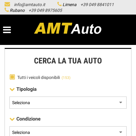
info@amtauto.it
Limena
+39 049 8841011
HOME
Rubano
+39 049 8975605
LISTA VEICOLI
LE NOSTRE SEDI
CERCA LA TUA AUTO
ASSISTENZA
Tutti i veicoli disponibili
(153)
ACQUISTIAMO USATO
Tipologia
SERVICE
CONTATTI
Condizione
NEWS